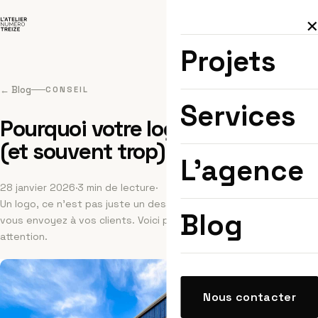
Projets
← Blog
CONSEIL
Services
Pourquoi votre logo dit tout
(et souvent trop)
L'agence
28 janvier 2026
·
3 min de lecture
·
Un logo, ce n'est pas juste un dessin. C'est le premier signal que
Blog
vous envoyez à vos clients. Voici pourquoi il mérite toute votre
attention.
Nous contacter