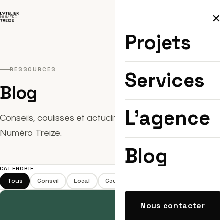
Projets
RESSOURCES
Services
Blog
L'agence
Conseils, coulisses et actualité design — par L'Atelier
Numéro Treize.
Blog
CATÉGORIE
Tous
Conseil
Local
Coulisses
Tendances
Nous contacter